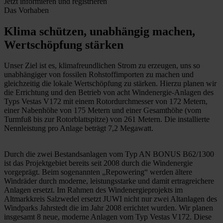
Jetzt informieren und registrieren
Das Vorhaben
Klima schützen, unabhängig machen,
Wertschöpfung stärken
Unser Ziel ist es, klimafreundlichen Strom zu erzeugen, uns so
unabhängiger von fossilen Rohstoffimporten zu machen und
gleichzeitig die lokale Wertschöpfung zu stärken. Hierzu planen wir
die Errichtung und den Betrieb von acht Windenergie-Anlagen des
Typs Vestas V172 mit einem Rotordurchmesser von 172 Metern,
einer Nabenhöhe von 175 Metern und einer Gesamthöhe (vom
Turmfuß bis zur Rotorblattspitze) von 261 Metern. Die installierte
Nennleistung pro Anlage beträgt 7,2 Megawatt.
Durch die zwei Bestandsanlagen vom Typ AN BONUS B62/1300
ist das Projektgebiet bereits seit 2008 durch die Windenergie
vorgeprägt. Beim sogenannten „Repowering“ werden ältere
Windräder durch moderne, leistungsstarke und damit ertragreichere
Anlagen ersetzt. Im Rahmen des Windenergieprojekts im
Altmarkkreis Salzwedel ersetzt JUWI nicht nur zwei Altanlagen des
Windparks Jahrstedt die im Jahr 2008 errichtet wurden. Wir planen
insgesamt 8 neue, moderne Anlagen vom Typ Vestas V172. Diese